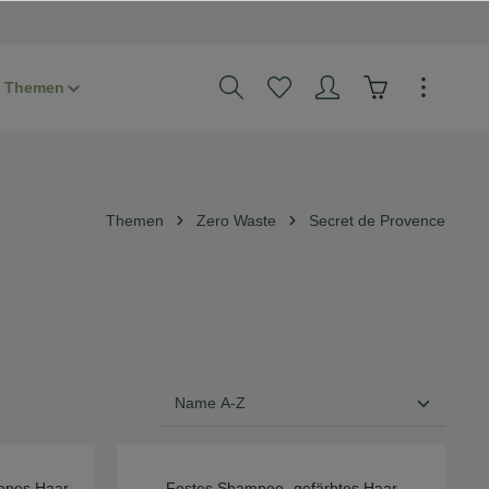
Themen
Themen
Zero Waste
Secret de Provence
enes Haar
Festes Shampoo- gefärbtes Haar