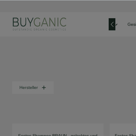
Zur Hauptnavigation springen
Marken
Gesi
Hersteller
Festes Shampoo BRAUN - gelocktes und
Festes Sh