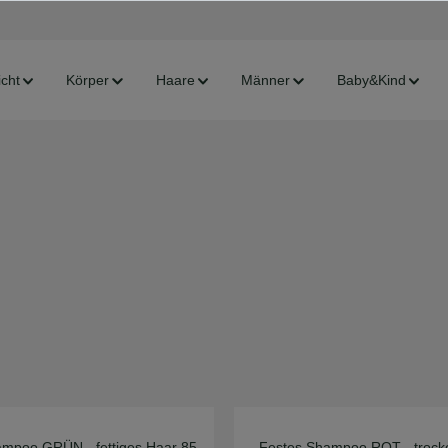
cht
Körper
Haare
Männer
Baby&Kind
ampoo GRÜN - fettiges Haar 85
Festes Shampoo ROT - trock