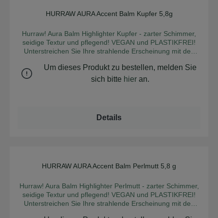
Extract Olea Europaea (Olive) Oil Citric Acid CI 77491 (Iron
Oxide) 1 aus kontrolliert biologischem Anbau Zertifikate:
HURRAW AURA Accent Balm Kupfer 5,8g
Durchschnittliche Bew
Leaping Bunny
Hurraw! Aura Balm Highlighter Kupfer - zarter Schimmer,
seidige Textur und pflegend! VEGAN und PLASTIKFREI!
Unterstreichen Sie Ihre strahlende Erscheinung mit den
warmen Erdtönen der Aura Balm von HURRAW!! Die
Um dieses Produkt zu bestellen, melden Sie
schimmernden, cremigen Highlighter können überall
eingesetzt werden - auf Wangen, Brauenrand,
sich bitte
hier
an.
Schlüsselbeinen, etc. Weder glitzernd noch fettend lässt
sich die leichte Textur gut verteilen. INCI:Cocos Nucifera
(Coconut) Oil [1] Ricinus Communis (Castor) Seed Oil [1]
Euphorbia Cerifera Cera (Candelilla Wax) Theobroma
Details
Cacao (Cocoa) Seed Butter [1] Jojoba Esters
hydrogenated olive oil Olea Europoea Fruit Oil [1] Olea
Europaea (Olive) Oil May Contain (+/-): CI 77891 (Titanium
Dioxide)´CI 77491 (Iron Oxide) CI 77492 (Iron Oxides) CI
77499 (Iron Oxide) tin oxide 1 aus kontrolliert biologischem
Anbau Zertifikate: Leaping Bunny
HURRAW AURA Accent Balm Perlmutt 5,8 g
Durchschnittliche Bew
Hurraw! Aura Balm Highlighter Perlmutt - zarter Schimmer,
seidige Textur und pflegend! VEGAN und PLASTIKFREI!
Unterstreichen Sie Ihre strahlende Erscheinung mit den
warmen Erdtönen der Aura Balm von HURRAW!! Die