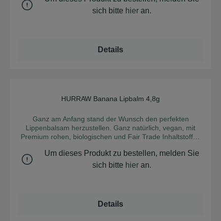
auch für andere raue Stellen am ganzen Körper geeignet.
Hochwertige Öle aus Primeln, Papayasamen und Avocado
sich bitte
hier
an.
pflegen die Lippen und andere Hautstellen tiefgehend und
streichelzart. Besonders reichhaltig und beruhigend. INCI:
Carthamus Tinctorius (Safflower) Seed Oil [1],Cocos
Nucifera (Coconut) Oil [1],Euphorbia Cerifera Cera
Details
(Candelilla Wax),Persea Gratissima (Avocado) Fruit Oil [1]
Ricinus communis (castor) seed oil [1],Carica papaya seed
oil,Jojoba Esters,Cocos Nucifera (Coconut) Fruit Extract
[1], oenothera biennis (evening primrose) seed oil
[1],Elettaria Cardamomum (Cardamom) Seed Oil
[1],Melissa officinalis leaf oil [1],Citral [2],Geraniol
HURRAW Banana Lipbalm 4,8g
Durchschnittliche Bew
[2],Limonene [2],Linalool [2] 1 aus kontrolliert biologischem
Anbau 2 aus natürlichen ätherischen Ölen
Ganz am Anfang stand der Wunsch den perfekten
Zertifikate:Leaping Bunny, ECOCERT - Cosmos Natural
Lippenbalsam herzustellen. Ganz natürlich, vegan, mit
Premium rohen, biologischen und Fair Trade Inhaltstoffen
abgerundet mit natürlichem Geschmack. Es hat viele Jahre
Um dieses Produkt zu bestellen, melden Sie
gedauert die optimale Formel für den HURRAW!
Lippenbalsam zu finden -und er ist gelungen! ….er ist:
sich bitte
hier
an.
super weich, nicht klebrig, nicht süß, nicht zu glänzend,
nicht zu intensiv im Duft, niemals bröckelig und lange
anhaltend – der ideale Lippenbalsam – Sommer wie
Winter. ….und als Super Plus; der Balsam behält seine
Details
Konsistenz auch nach einem langen Tag in der
Hosentasche der Jean – ohne zu schmelzen. Wir lieben