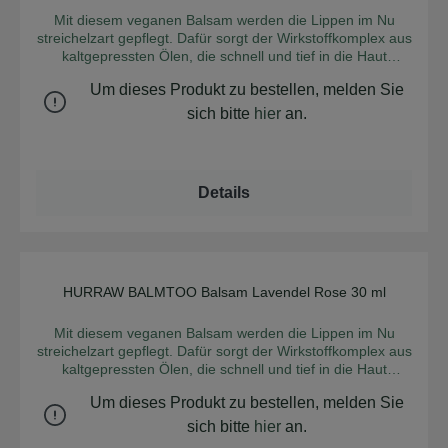
Mit diesem veganen Balsam werden die Lippen im Nu
streichelzart gepflegt. Dafür sorgt der Wirkstoffkomplex aus
kaltgepressten Ölen, die schnell und tief in die Haut
einziehen. Der Balsam ist nicht nur für die Lippen, sondern
Um dieses Produkt zu bestellen, melden Sie
auch für andere raue Stellen am ganzen Körper geeignet.
Dieser Balsam überzeugt mit seinem Wirkstoffkomplex aus
sich bitte
hier
an.
den Ölen aus Macadamianüssen, Kukui-Samen und
Foraha-Frucht. Rohes Kokosöl verleiht der Mischung eine
angenehm warme Note und pflegt langanhaltend. INCI:
Carthamus Tinctorius (Safflower) Seed Oil [1],Cocos
Details
Nucifera (Coconut) Oil [1],Macadamia Ternifolia Seed Oil
[1],Euphorbia Cerifera Cera (Candelilla Wax), Ricinus
communis (castor) seed oil [1],Jojoba Esters,Aleuritus
Moluccana Seed Oil,Vetiveria Zizanoides (Vetiver) Root
Oil,Citrus limonum (Lemon) peel oil [1], calophyllum
inophyllum (foraha) fruit oil [1],Jasminum Grandiflorum
HURRAW BALMTOO Balsam Lavendel Rose 30 ml
Durchschnittliche Bew
Flower Extract,Cananga Odorata (Ylang Ylang) Flower
Oil,Vanilla planifolia (vanilla) seed [1], Benzyl Benzoate
Mit diesem veganen Balsam werden die Lippen im Nu
[2],Benzyl Salicylate [2],Citral [2],Limonene [2],Linalool [2] 1
streichelzart gepflegt. Dafür sorgt der Wirkstoffkomplex aus
aus kontrolliert biologischem Anbau 2 aus natürlichen
kaltgepressten Ölen, die schnell und tief in die Haut
ätherischen Ölen Zertifikate:Leaping Bunny, ECOCERT -
einziehen. Der Balsam ist nicht nur für die Lippen, sondern
Cosmos Natural
Um dieses Produkt zu bestellen, melden Sie
auch für andere raue Stellen am ganzen Körper geeignet.
Wilder Lavendel, Rose, Borretsch, Kamille und Hagebutten
sich bitte
hier
an.
verwöhnen die Lippen mit einer intensiven