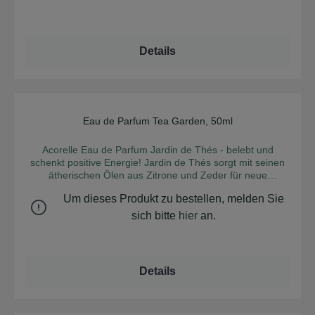
Teil des Duftablaufes und enthält langhaftende und
funkelnden, fruchtigen und kreativen Kopfnoten dank
schwere Bestandteile. INCI: Alcohol [1] hamamelis
einiger Früchte der Sonne. Umhüllt von Iris und Angelica
virginiana (witch hazel) leaf water [2] Parfum (Fragrance)
bietet er uns schnell einen echten Sprung in einen von
Linalool Limonene Benzyl SalicylateCinnamyl Alcohol Hexyl
Tuberose dominierten Strauß weißer Blumen. Die
Details
Cinnamal Benzyl Benzoate benzyl Cinnamate Coumarin
Basisnoten werden im Bernstein-Holz-Moschus-Akkord
Eugenol Cinnamal Citronellol Benzyl Alcohol Farnesol
weicher und sorgen für einen intensiven und sinnlichen
Geraniol Citral 1 hergestellt aus Bio-Rohstoffen 2 aus
Duft. Duftpyramide: Kopfnote: Bergamotte, Mandarine,
kontrolliert biologischem Anbau Zertifikate: Cosmébio,
Mandora Herznote: Tuberose, Irisbutter, Angelica
Ecocert
Basisnote: Benzoe, Vanille, Amyris Die "Kopfnote" ist
unmittelbar in den ersten Minuten nach dem Auftragen des
Eau de Parfum Tea Garden, 50ml
Durchschnittliche Bew
Parfüms auf der Haut wahrnehmbar. Die "Herznote" ist in
den Stunden, nachdem sich die Kopfnote verflüchtigt hat,
Acorelle Eau de Parfum Jardin de Thés - belebt und
zu riechen und bildet den eigentlichen Duftcharakter (das
schenkt positive Energie! Jardin de Thés sorgt mit seinen
Herzstück). Die "Basisnote" ist der letzte Teil des
ätherischen Ölen aus Zitrone und Zeder für neue
Duftablaufes und enthält langhaftende und schwere
Lebenslust und positive Energie. Duftpyramide: Kopfnote:
Bestandteile. INCI: ALCOHOL**, PARFUM (FRAGRANCE),
Um dieses Produkt zu bestellen, melden Sie
Zitrone, Bergamotte, Kardamom Herznote: Tee, Iris,
CITRUS AURANTIUM AMARA (BITTER ORANGE)
Lavendel Basisnote: Patchouli, Leder, Zeder Die "Kopfnote"
sich bitte
hier
an.
FLOWER WATER*, ROSA DAMASCENA FLOWER
ist unmittelbar in den ersten Minuten nach dem Auftragen
WATER*, LIMONENE, LINALOOL, BENZYL BENZOATE,
des Parfüms auf der Haut wahrnehmbar. Die "Herznote" ist
HEXYL CINNAMAL, EUGENOL, CINNAMYL ALCOHOL,
in den Stunden, nachdem sich die Kopfnote verflüchtigt
BENZYL CINNAMATE, GERANIOL, BENZYL ALCOHOL,
hat, zu riechen und bildet den eigentlichen Duftcharakter
Details
CITRAL, FARNESOL, BENZYL SALICYLATE,
(das Herzstück). Die "Basisnote" ist der letzte Teil des
ISOEUGENOL * Aus kontrolliert biologischem Anbau **
Duftablaufes und enthält langhaftende und schwere
Hergestellt aus biologischen Inhaltsstoffen. Zertifikate:
Bestandteile. INCI: Alcohol**, Hamamelis Virginiana (Witch
Ecocert, Cosmébio
Hazel) Leaf Water*, Parfum (Fragrance), Cinnamal, Citral,