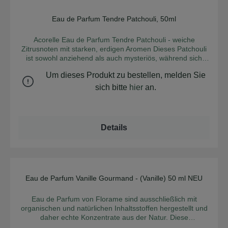
Citronellol, Geraniol, Limonene, Linalool * Aus kontrolliert
biologischem Anbau ** Hergestellt aus biologischen
Eau de Parfum Tendre Patchouli, 50ml
Durchschnittliche Bew
Inhaltsstoffen. Zertifikate: Ecocert, Cosmébio
Acorelle Eau de Parfum Tendre Patchouli - weiche
Zitrusnoten mit starken, erdigen Aromen Dieses Patchouli
ist sowohl anziehend als auch mysteriös, während sich
erdige Akzente mit weichen Zitrusnoten mischen. Nach und
Um dieses Produkt zu bestellen, melden Sie
nach werden Sie von der Sinnlichkeit der Facetten aus
Ambre gezähmt, die sich offenbaren. Der charaktervolle
sich bitte
hier
an.
Duft mit dunklen, jedoch weichen Anklängen ist für alle
wagemutigen Damen wie gemacht. Aus
aromatherapeutischer Sicht wirken die darin verwendeten
ätherischen Öle aus Patchouli, Gewürznelke und Zeder
Details
stärkend auf Selbstbewusstsein sowie Sinnlichkeit.
Duftpyramide: Kopfnote: Bergamotte, Orange Herznote:
Jasmin, Heliotrop, Iris, Veilchen, Zimt, Gewürznelke
Basisnote: Patchouli, Zeder, Vetiver, Sandelholz,
Guayakholz, Peru-Balsam, Myrrhe, Cacao-Extrakt,
Caramel, Vanille Die "Kopfnote" ist unmittelbar in den
Eau de Parfum Vanille Gourmand - (Vanille) 50 ml NEU
Durchschnittliche Bew
ersten Minuten nach dem Auftragen des Parfüms auf der
Haut wahrnehmbar. Die "Herznote" ist in den Stunden,
Eau de Parfum von Florame sind ausschließlich mit
nachdem sich die Kopfnote verflüchtigt hat, zu riechen und
organischen und natürlichen Inhaltsstoffen hergestellt und
bildet den eigentlichen Duftcharakter (das Herzstück). Die
daher echte Konzentrate aus der Natur. Diese
"Basisnote" ist der letzte Teil des Duftablaufes und enthält
hochwertigen Duftkreationen schützen die Haut und