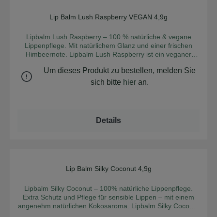
Lip Balm Lush Raspberry VEGAN 4,9g
Durchschnittliche Bew
Lipbalm Lush Raspberry – 100 % natürliche & vegane
Lippenpflege. Mit natürlichem Glanz und einer frischen
Himbeernote. Lipbalm Lush Raspberry ist ein veganer
Lippenbalsam, der zu 100% aus Inhaltsstoffen natürlichen
Um dieses Produkt zu bestellen, melden Sie
Ursprungs besteht und die Lippen optimal mit Feuchtigkeit
versorgt. Bei diesem Lippenpflege-Stift wurde bewusst auf
sich bitte
hier
an.
Bienenwachs verzichtet und durch Myrica Pubescens
Fruchtwachs ersetzt. Die Basis des Lippenbalsam ist eine
Kombination von Kokosöl, Myrica Pubescens Fruchtwachs,
Rapsöl, Sonnenblumenwachs sowie weiteren natürlichen
Details
Ölen, die die empfindliche Haut an den Lippen intensiv
versorgt und langanhaltend schützt. Natürliche
Mineralperle verleihen den Lippen einen schimmernden
Perlglanz. Der Lippenbalsam lässt sich leicht verteilen und
erzeugt ein angenehmes Gefühl auf den Lippen. Er macht
die Lippen samtweich und sorgt für strahlende Lippen –
Lip Balm Silky Coconut 4,9g
Durchschnittliche Bew
den ganzen Tag! Der Lipbalm ist Natural Cosmetic
Standard/Vegan (NCS) und EcoControl zertifiziert und ist in
Lipbalm Silky Coconut – 100% natürliche Lippenpflege.
einer Kartonröhre (FSC-zertifiziert) verpackt. Anwendung:
Extra Schutz und Pflege für sensible Lippen – mit einem
Den Stick an der Unterseite ein wenig hochdrücken und
angenehm natürlichen Kokosaroma. Lipbalm Silky Coconut
das Produkt mit einigen Streichbewegungen dünn auf den
ist ein herrlicher Lippenbalsam, der zu 100% aus