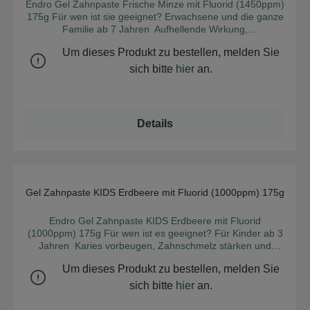
Endro Gel Zahnpaste Frische Minze mit Fluorid (1450ppm)
175g Für wen ist sie geeignet? Erwachsene und die ganze
Familie ab 7 Jahren Aufhellende Wirkung,
Kariesvorbeugung, Stärkung des Zahnschmelzes und
Um dieses Produkt zu bestellen, melden Sie
Förderung der Remineralisierung Hauptbestandteile:
Fluorid 1450 ppm, Codium fragile-Extrakt, Kieselsäure &
sich bitte
hier
an.
Erythrit Textur: Angenehmes Gel, leichter Schaum im Mund
Geschmack: Gletscherminze Sie erfüllt die Bedürfnisse von
Menschen, die Fluorid in ihrer Mundpflegeroutine
wünschen. Mit 100 % natürlichen Inhaltsstoffen ist sie ideal
Details
für die Rundum-Pflege Ihrer Zähne. Sie reinigt sanft, sorgt
für frischen Atem und fördert die tägliche Mundhygiene. Die
Synergie der Wirkstoffe hilft, das natürliche Weiß der
Zähne wiederherzustellen. ?? Verpackt in einer 100 %
recycelbaren Aluminiumflasche! Dieses Format ist
nachfüllbar, praktisch und ergiebig. ? umweltschonende
Gel Zahnpaste KIDS Erdbeere mit Fluorid (1000ppm) 175g
Durchschnittliche Bew
350-g-Nachfüllpackungen! Durchschnittliche
Anwendungsdauer: 2 bis 3 Monate für eine Person INCI:
Endro Gel Zahnpaste KIDS Erdbeere mit Fluorid
Aqua (Wasser / Eau), Glycerin**, hydratisierte Kieselsäure,
(1000ppm) 175g Für wen ist es geeignet? Für Kinder ab 3
Öl, Carvon, Limonen, Butylenglykol, Pentylenglykol.
Jahren Karies vorbeugen, Zahnschmelz stärken und
Zertifiziert biologisch und 100 % natürlichen Ursprungs
Zahnfleisch schützen Hauptbestandteile: Fluorid 1000
Um dieses Produkt zu bestellen, melden Sie
ppm, Aloe Vera, Kieselsäure & Erythrit Textur: Angenehmes
Gel, leichter Schaum im Mund Geschmack: Rote Beeren
sich bitte
hier
an.
Ihre Kinder werden es lieben! Entdecken Sie unsere
speziell für Kinder entwickelte Fluorid-Gel-Zahnpasta mit